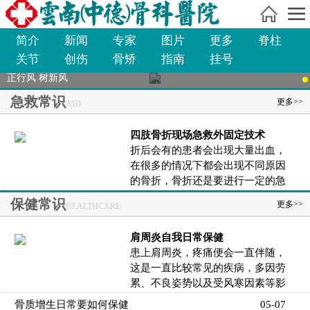
简介
新闻
专家
图片
更多
脊柱
关节
创伤
骨矫
指南
挂号
正行风 树新风
急救常识
更多>>
AID
四肢骨折现场急救外固定技术
折后会有的患者会出现大量出血，
在很多的情况下都会出现不同原因
的骨折，骨折还是要进行一定的急
救的，骨折后的患者…
保健常识
更多>>
HEALTHCARE
肩周炎自我日常保健
患上肩周炎，疼痛便会一直伴随，
这是一直比较常见的疾病，多因劳
累、不良姿势以及受风寒因素等影
响
骨质增生日常要如何保健
05-07