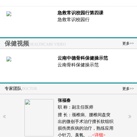
急救常识校园行第四课
急救常识校园行
保健视频
更多>>
HEALTHCARE VIDEO
云南中德骨科保健操示范
云南骨科保健操示范
专家团队
DOCTOR
更多>>
张福春
业医师
职 称：副主任医师
擅 长：颈椎病、腰椎间盘突
出的微创手术治疗擅长软组织
损伤类疾病的治疗，熟练应用
小针刀、臭氧、…
<详细>